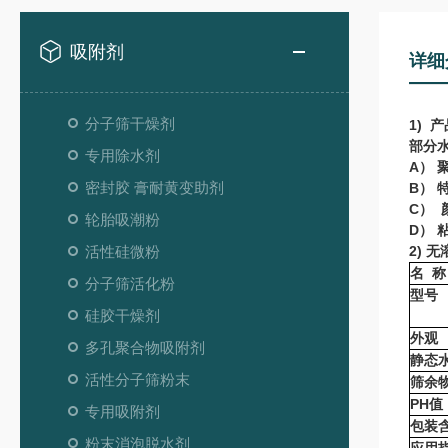
吸附剂
详细
分子筛干燥剂
1) 
部分
专用除水剂
A）
密封胶 膏耐黄变助剂
B） 
C）
轮胎吸潮粉
D） 
活性硅微粉
2)
无
名 称
分子筛活化粉
型号
硅胶干燥剂
外观
多孔聚合物吸附剂
静态水
活性分子筛粉末
筛余物
PH值
专用吸附剂
包装含
粉末消泡脱水剂