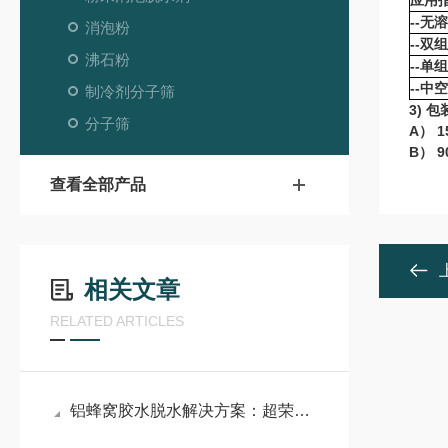
应用
--无
消泡粉
--双
沸石粉
--单
--中
制冷剂分子筛
3) 
分子筛
A） 
B） 
查看全部产品
相关文章
RELATED ARTICLES
铝蜂窝胶水脱水解决方案：超荣纳米沸石粉分子筛应用详解