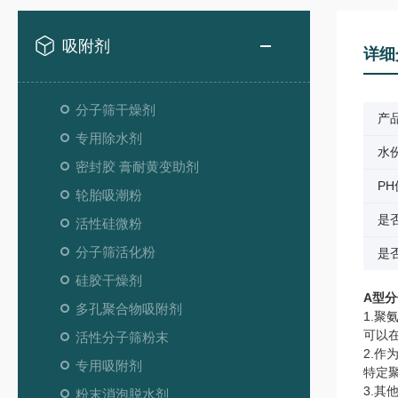
吸附剂
详细
分子筛干燥剂
产
专用除水剂
水
密封胶 膏耐黄变助剂
PH
轮胎吸潮粉
是
活性硅微粉
分子筛活化粉
是
硅胶干燥剂
A型
多孔聚合物吸附剂
1.聚
可以
活性分子筛粉末
2.作
专用吸附剂
特定
3.其
粉末消泡脱水剂