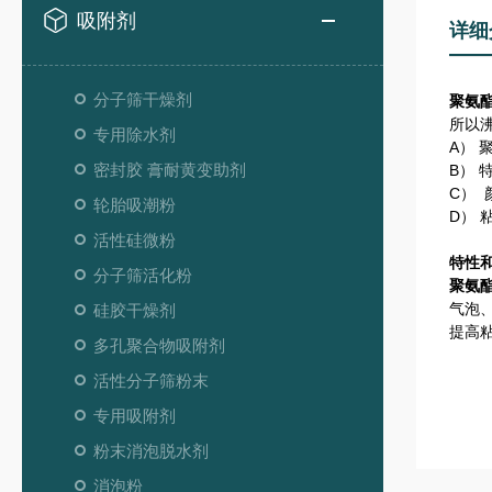
吸附剂
详细
分子筛干燥剂
聚氨
所以
专用除水剂
A）
密封胶 膏耐黄变助剂
B） 
C）
轮胎吸潮粉
D） 
活性硅微粉
特性
分子筛活化粉
聚氨
气泡
硅胶干燥剂
提高粘
多孔聚合物吸附剂
活性分子筛粉末
专用吸附剂
粉末消泡脱水剂
消泡粉