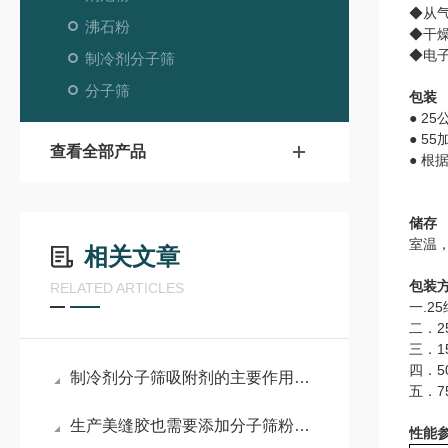
◆从
沸石粉
◆干
◆电
制冷剂分子筛
分子筛
包装
● 2
● 5
查看全部产品
● 根
储存
室温
相关文章
包装
RELATED ARTICLES
一.2
二．
三．1
四．5
制冷剂分子筛吸附剂的主要作用和应用介绍
五．7
生产美缝胶也需要添加分子筛粉末吗？
性能