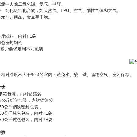
气流中去除二氧化碳、氨气、甲醇。
燥、纯化碳氢化合物，如天然气、LPG、空气、惰性气体和大气。
子元件、药品、食品等干燥。
5公斤纸箱，内衬PE袋
5加仑密封钢桶
据客户要求定制不同包装
，相对湿度不大于90%的室内：避免水、酸、碱、隔绝空气，密闭保存。
方式
5纸箱包装，内衬铝箔袋
25公斤纸筒包装，内衬铝箔袋
50公斤钢铁密封包装，
00公斤吨包包装，内衬PE袋
50公斤吨包包装，内衬PE袋
参数