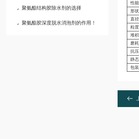
性能
聚氨酯结构胶除水剂的选择
形状
直径
聚氨酯胶深度脱水消泡剂的作用！
粒度
堆积
磨耗
抗压
静态
包装