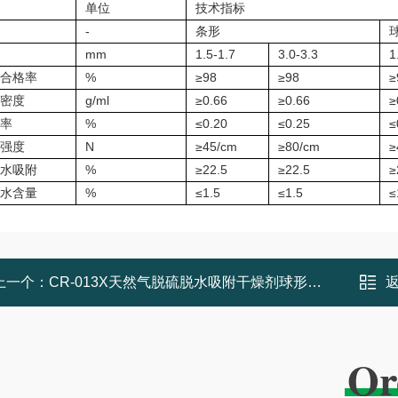
单位
技术指标
-
条形
mm
1.5-1.7
3.0-3.3
1
合格率
%
≥98
≥98
≥
密度
g/ml
≥0.66
≥0.66
≥
率
%
≤0.20
≤0.25
≤
强度
N
≥45/cm
≥80/cm
≥
水吸附
%
≥22.5
≥22.5
≥
水含量
%
≤1.5
≤1.5
≤
上一个：
CR-013X天然气脱硫脱水吸附干燥剂球形条形
Or