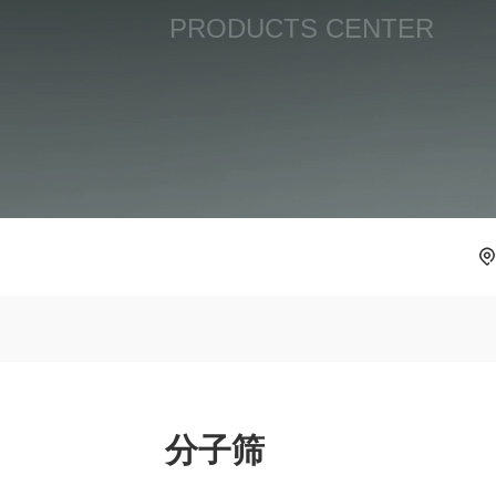
PRODUCTS CENTER
分子筛