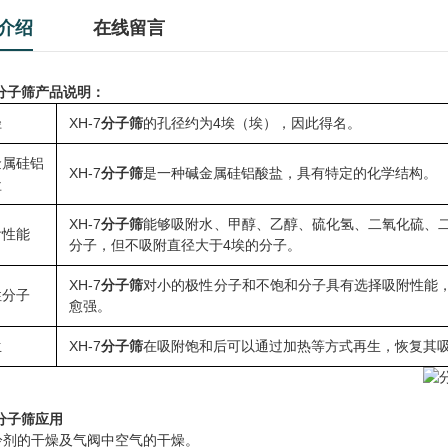
介绍
在线留言
分子筛
产品说明：
径
XH-7
分子筛
的孔径约为4埃（埃），因此得名。
金属硅铝
XH-7
分子筛
是一种碱金属硅铝酸盐，具有特定的化学结构。
盐
XH-7
分子筛
能够吸附水、甲醇、乙醇、硫化氢、二氧化硫、
附性能
分子，但不吸附直径大于4埃的分子。
XH-7
分子筛
对小的极性分子和不饱和分子具有选择吸附性能
性分子
愈强。
生
XH-7
分子筛
在吸附饱和后可以通过加热等方式再生，恢复其
分子筛
应用
冷剂的干燥及气阀中空气的干燥。