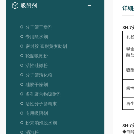
吸附剂
详细
分子筛干燥剂
XH-7
专用除水剂
孔
密封胶 膏耐黄变助剂
碱
酸
轮胎吸潮粉
活性硅微粉
吸
分子筛活化粉
硅胶干燥剂
极
多孔聚合物吸附剂
活性分子筛粉末
再
专用吸附剂
粉末消泡脱水剂
XH-7
◆制
消泡粉