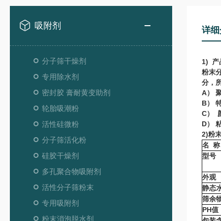
吸附剂
详细
分子筛干燥剂
1) 
粉末
专用除水剂
分，
密封胶 膏耐黄变助剂
A）
B） 
轮胎吸潮粉
C）
活性硅微粉
D） 
2)
粉
分子筛活化粉
名 称
硅胶干燥剂
型号
多孔聚合物吸附剂
外观
活性分子筛粉末
静态水
筛余物
专用吸附剂
PH值
粉末消泡脱水剂
包装含