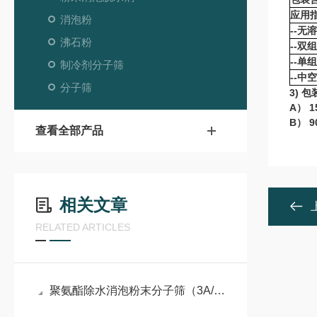
应用
消泡粉
--无
沸石粉
--双
--单
制冷剂分子筛
--中
分子筛
3) 
A） 
B） 
查看全部产品
相关文章
RELATED ARTICLES
聚氨酯除水消泡粉末分子筛（3A/4A/5A/13X/改性）优质生产企业分析