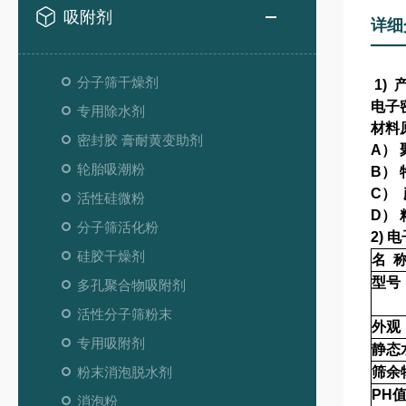
吸附剂
详细
分子筛干燥剂
1)
电子
专用除水剂
材料
密封胶 膏耐黄变助剂
A）
轮胎吸潮粉
B）
C）
活性硅微粉
D）
分子筛活化粉
2)
电
硅胶干燥剂
名 
型号
多孔聚合物吸附剂
活性分子筛粉末
外观
专用吸附剂
静态水
粉末消泡脱水剂
筛余
PH
消泡粉