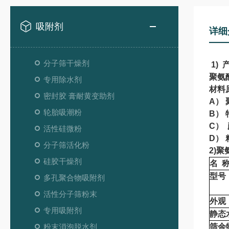
吸附剂
详细
分子筛干燥剂
1) 
聚氨
专用除水剂
材料
密封胶 膏耐黄变助剂
A）
轮胎吸潮粉
B）
C）
活性硅微粉
D）
分子筛活化粉
2)
聚
硅胶干燥剂
名 
型号
多孔聚合物吸附剂
活性分子筛粉末
外观
专用吸附剂
静态水
粉末消泡脱水剂
筛余