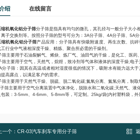
介绍
在线留言
压缩机氧化铝分子筛
分子筛是指具有均匀的微孔，其孔径与一般分子大小
、离子交换剂等。按照分子筛的型号可分为：
3A
分子筛、
4A
分子筛、
5A
分
压缩机氧化铝分子筛
产品应用：分子筛具有快吸附速度、再生次数、抗碎
化工行业中气液相深度干燥、精炼、聚合所必需的干燥剂。
子筛主要用于石油裂解气、烯炔、炼厂气、油田气的干燥，是化工、医药
子筛主要用于空气，天然气，烷烴，致冷剂等气体和液体的深度干燥
;
电子
A
分子筛：因其在高温或者相对湿度很低的情况下，吸附水有能力远大于
的提高露点，以满足客户的需求。
子筛主要用于天然气干燥、脱硫、脱二氧化碳
;
氮氧分离、氮氢分离，制取
子筛主要用于空气分离装置中气体净化，脱除水和二氧化碳
;
天然气、液
及包装：
3-5mm
、
4-6mm
、
5-8mm
等，可定制。
25kg/
袋
(
内衬塑料袋，外
上一个：
CR-03汽车刹车专用分子筛