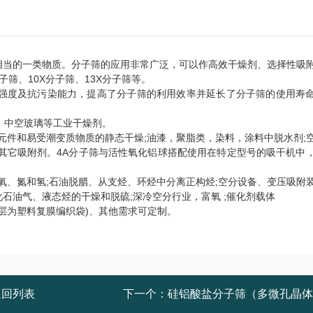
相当的一类物质。分子筛的应用非常广泛，可以作高效干燥剂、选择性吸
子筛、
10X
分子筛、
13X
分子筛等。
强度及抗污染能力，提高了分子筛的利用效率并延长了分子筛的使用寿
、中空玻璃等工业干燥剂。
元件和易受潮变质物质的静态干燥
;
油漆，聚脂类，染料，涂料中脱水剂
;
其它吸附剂。
4A
分子筛与活性氧化铝球搭配使用在特定型号的吸干机中
氧、氮和氢
;
石油脱腊、从支烃、环烃中分离正构烃
;
空分设备、变压吸附
化石油气、液态烃的干燥和脱硫
;
深冷空分行业，富氧
;
催化剂载体
层为塑料复膜编织袋
)
、其他需求可定制。
返回列表
下一个：
硅铝酸盐分子筛（多微孔晶体