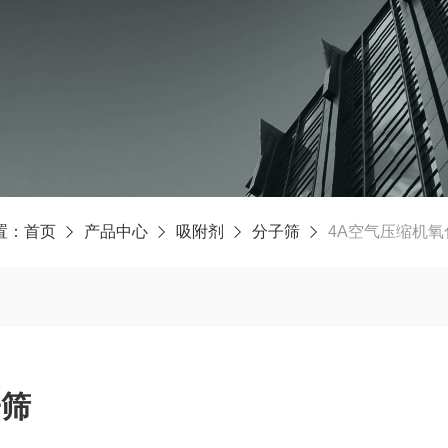
置：
首页
产品中心
吸附剂
分子筛
4A空气压缩机
子筛