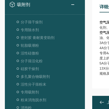
吸附剂
详细
分子筛干燥剂
空气
化剂
专用除水剂
空气
密封胶 膏耐黄变助剂
油、
3A
分
轮胎吸潮粉
4A
分
活性硅微粉
专用
4
度上
分子筛活化粉
5A
分
13X
分
硅胶干燥剂
规格
多孔聚合物吸附剂
活性分子筛粉末
专用吸附剂
粉末消泡脱水剂
消泡粉