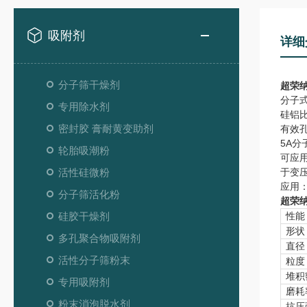
吸附剂
详细
分子筛干燥剂
超荣
分子式：
专用除水剂
硅铝比：
密封胶 膏耐黄变助剂
有效孔
5A
轮胎吸潮粉
可应
活性硅微粉
于变
应用
分子筛活化粉
超荣
硅胶干燥剂
性能
形状
多孔聚合物吸附剂
直径
活性分子筛粉末
粒度
堆积
专用吸附剂
磨耗
粉末消泡脱水剂
抗压