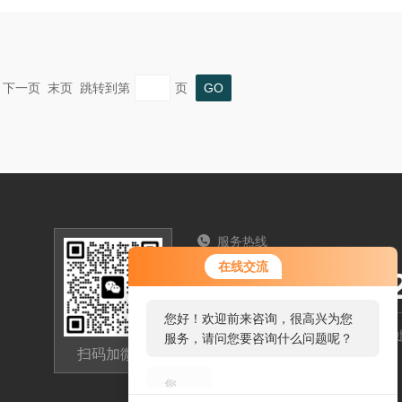
一页 下一页 末页 跳转到第
页
服务热线
您好！欢迎前来咨询，很高兴为您
在线交流
187036075
服务，请问您要咨询什么问题呢？
您好，看您停留很久了，是否找到
河南省郑州市航空港区八千办事处
了需求产品，您可以直接在线与我
扫码加微信
联系！
63717322@qq.com