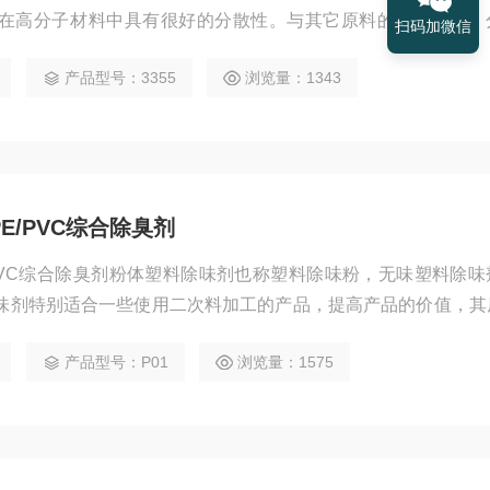
在高分子材料中具有很好的分散性。与其它原料的混合性好、
扫码加微信
产品型号：3355
浏览量：1343
E/PVC综合除臭剂
/PVC综合除臭剂粉体塑料除味剂也称塑料除味粉，无味塑料除
味剂特别适合一些使用二次料加工的产品，提高产品的价值，其
中和这些材料中单体的异味发生反应并迅速分解，达到消除异
产品型号：P01
浏览量：1575