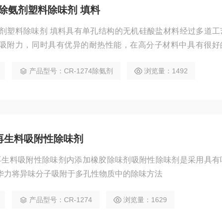
除氨剂塑料除味剂 填料
氨剂塑料除味剂 填料具有单孔结构的无机硅酸盐材料经过多道工
吸附力，同时具有优异的耐热性能，在高分子材料中具有很好
分的残留物，如：苯、氨、甲醛、氯等。本品具有相容性好，
产品型号：CR-1274除氨剂
浏览量：1492
料本身引起的臭味或异味，同时在塑
C再生料吸附性除味剂
、再生料吸附性除味剂内添加橡胶除味剂吸附性除味剂是采用具有
华力将异味分子吸附于多孔性物质中的除味方法
产品型号：CR-1274
浏览量：1629