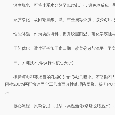
深度脱水：可将体系水分降至0.1%以下，避免副反应与
杂质净化：吸附微量酸、碱、重金属等杂质，减少对PU
性能补强：作为功能填料，提升胶层耐温、耐化学腐蚀与抗振
工艺优化：适度延长施工窗口期，改善分散与流平，避免
三、关键技术指标(行业核心要求)
指标项典型要求目的孔径0.3 nm(3A)只吸水、不吸助剂与-N
附率≥80%匹配快速固化工艺表面改性处理防团聚、提升PU体系
点
核心流程：原粉合成→成型→高温活化(焙烧脱结晶水)→