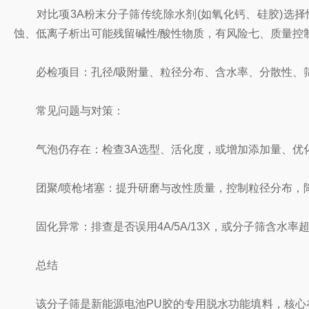
对比项3A粉末分子筛传统除水剂(如氧化钙、硅胶)选择性(
蚀、低离子析出可能残留碱性/酸性物质，有风险七、质量控
必检项目：孔径/吸附量、粒径分布、含水率、分散性、筛
常见问题与对策：
气泡仍存在：检查3A选型、活化度，或增加添加量、优
团聚/喷枪堵塞：提升研磨与改性质量，控制粒径分布，
固化异常：排查是否误用4A/5A/13X，或分子筛含水率
总结
该分子筛是新能源电池PU胶的专用脱水功能填料，核心在