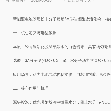
更新时间：2026-03-16
点击次数：577
新能源电池胶用粉末分子筛是3A型硅铝酸盐活化粉，核心作
一、核心定义与选型依据
本质：经高温活化脱除结晶水的白色粉末，具有均匀微孔的
选型：3A分子筛(孔径≈0.3 nm)。水分子动力学直径≈0.
应用场景：动力电池包结构粘接胶、电芯灌封胶、模组密
二、核心作用与机理
源头控泡：优先吸附胶液中微量水分，阻止水分与-NCO反