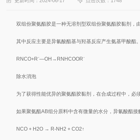
更新时间：2024-06-17
点击次数：1748
双组份聚氨酯胶是一种无溶剂型双组份聚氨酯胶黏剂，由A
其中反应主要是异氰酸酯基与羟基反应产生氨基甲酸酯
RNCO+Rˊ—OH→RNHCOORˊ
除水消泡
为了获得性能优异的聚氨酯胶黏剂，在合成过程中，必须
如果聚氨酯AB组分原料中含有微量的水分，异氰酸酯接触
NCO + H2O → R-NH2 + CO2↑